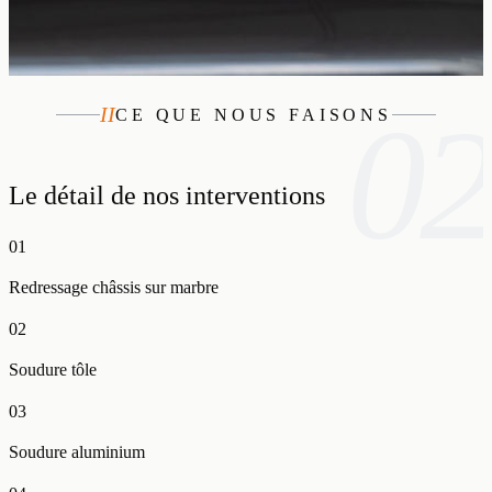
02
II
CE QUE NOUS FAISONS
Le détail de nos interventions
0
1
Redressage châssis sur marbre
0
2
Soudure tôle
0
3
Soudure aluminium