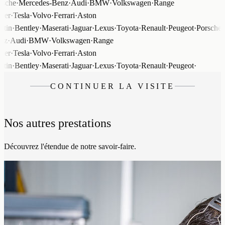
sche
·
Mercedes-Benz
·
Audi
·
BMW
·
Volkswagen
·
Range
er
·
Tesla
·
Volvo
·
Ferrari
·
Aston
tin
·
Bentley
·
Maserati
·
Jaguar
·
Lexus
·
Toyota
·
Renault
·
Peugeot
·
Porsche
·
M
z
·
Audi
·
BMW
·
Volkswagen
·
Range
er
·
Tesla
·
Volvo
·
Ferrari
·
Aston
tin
·
Bentley
·
Maserati
·
Jaguar
·
Lexus
·
Toyota
·
Renault
·
Peugeot
·
CONTINUER LA VISITE
Nos autres prestations
Découvrez l'étendue de notre savoir-faire.